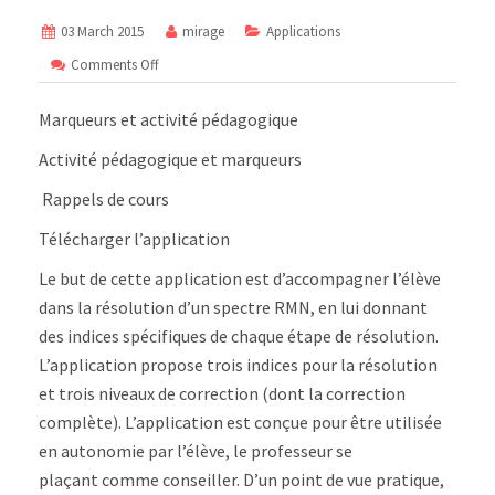
03 March 2015
mirage
Applications
on
Comments Off
Application
Spectre
Marqueurs et activité pédagogique
RMN
en
Activité pédagogique et marqueurs
réalité
augmentée
Rappels de cours
Android/iOS
Télécharger l’application
Le but de cette application est d’accompagner l’élève
dans la résolution d’un spectre RMN, en lui donnant
des indices spécifiques de chaque étape de résolution.
L’application propose trois indices pour la résolution
et trois niveaux de correction (dont la correction
complète). L’application est conçue pour être utilisée
en autonomie par l’élève, le professeur se
plaçant comme conseiller. D’un point de vue pratique,