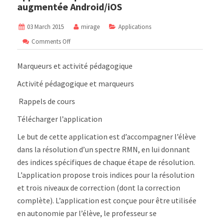
augmentée Android/iOS
03 March 2015
mirage
Applications
on
Comments Off
Application
Spectre
Marqueurs et activité pédagogique
RMN
en
Activité pédagogique et marqueurs
réalité
augmentée
Rappels de cours
Android/iOS
Télécharger l’application
Le but de cette application est d’accompagner l’élève
dans la résolution d’un spectre RMN, en lui donnant
des indices spécifiques de chaque étape de résolution.
L’application propose trois indices pour la résolution
et trois niveaux de correction (dont la correction
complète). L’application est conçue pour être utilisée
en autonomie par l’élève, le professeur se