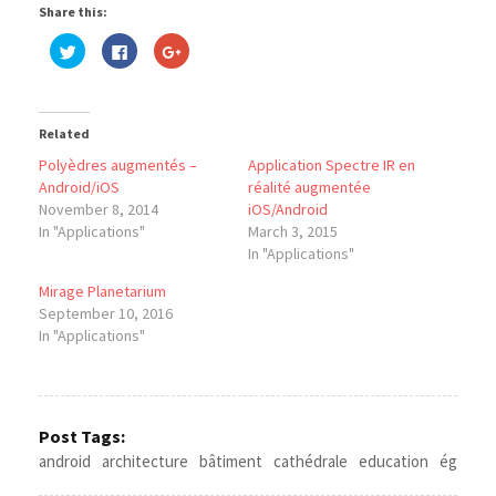
Share this:
Click
Click
Click
to
to
to
share
share
share
on
on
on
Twitter
Facebook
Google+
(Opens
(Opens
(Opens
in
in
in
Related
new
new
new
window)
window)
window)
Polyèdres augmentés –
Application Spectre IR en
Android/iOS
réalité augmentée
November 8, 2014
iOS/Android
In "Applications"
March 3, 2015
In "Applications"
Mirage Planetarium
September 10, 2016
In "Applications"
Post Tags:
android
architecture
bâtiment
cathédrale
education
église