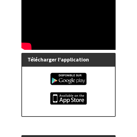
romane
en
réalité
augmentée
(beta)
Télécharger l'application