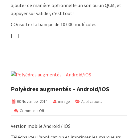
ajouter de manière optionnelle un son ou un QCM, et
appuyer sur valider, c’est tout !
COnsulter la banque de 10 000 molécules
[…]
Polyèdres augmentés – Android/iOS
08 November 2014
mirage
Applications
on
Comments Off
Polyèdres
augmentés
Version mobile Android / iOS
–
Android/iOS
Télécharger l’application et imprimer les marqueurs