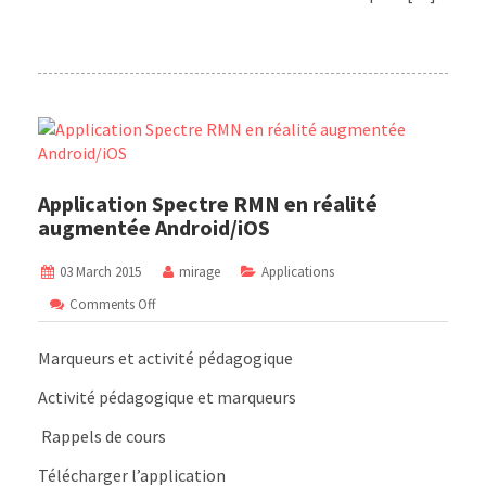
Application Spectre RMN en réalité
augmentée Android/iOS
03 March 2015
mirage
Applications
on
Comments Off
Application
Spectre
Marqueurs et activité pédagogique
RMN
en
Activité pédagogique et marqueurs
réalité
augmentée
Rappels de cours
Android/iOS
Télécharger l’application