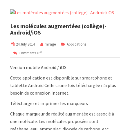
Les molécules augmentées (collège)-
Android/iOS
24 July 2014
mirage
Applications
on
Comments Off
Les
molécules
Version mobile Android / iOS
augmentées
(collège)-
Cette application est disponible sur smartphone et
Android/iOS
tablette Android Celle ci une fois téléchargée n’a plus
besoin de connexion Internet.
Télécharger et imprimer les marqueurs
Chaque marqueur de réalité augmentée est associé à
une molécule. Les molécules proposées sont
méthane, eau, ammoniac, dioxyde de carbone, etc…