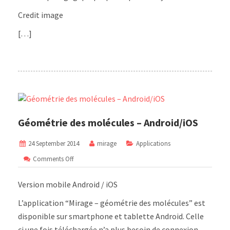
Credit image
[…]
Géométrie des molécules – Android/iOS
24 September 2014
mirage
Applications
on
Comments Off
Géométrie
des
Version mobile Android / iOS
molécules
–
L’application “Mirage – géométrie des molécules” est
Android/iOS
disponible sur smartphone et tablette Android. Celle
ci une fois téléchargée n’a plus besoin de connexion