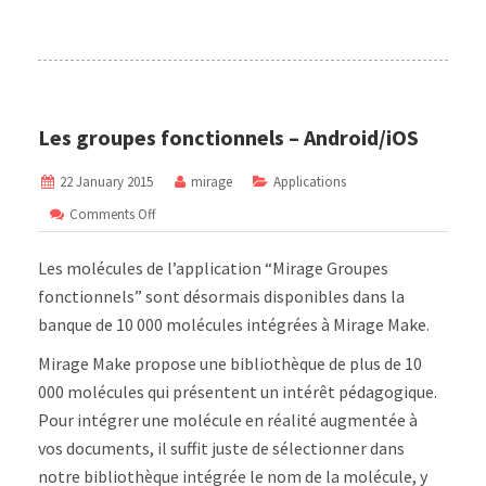
Les groupes fonctionnels – Android/iOS
22 January 2015
mirage
Applications
on
Comments Off
Les
groupes
Les molécules de l’application “Mirage Groupes
fonctionnels
–
fonctionnels” sont désormais disponibles dans la
Android/iOS
banque de 10 000 molécules intégrées à Mirage Make.
Mirage Make propose une bibliothèque de plus de 10
000 molécules qui présentent un intérêt pédagogique.
Pour intégrer une molécule en réalité augmentée à
vos documents, il suffit juste de sélectionner dans
notre bibliothèque intégrée le nom de la molécule, y