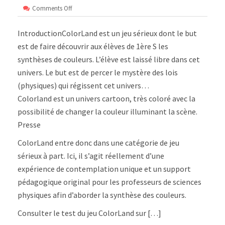
on
Comments Off
Colorland
:
IntroductionColorLand est un jeu sérieux dont le but
jeu
sérieux
est de faire découvrir aux élèves de 1ère S les
en
synthèses de couleurs. L’élève est laissé libre dans cet
réalité
virtuelle
univers. Le but est de percer le mystère des lois
(physiques) qui régissent cet univers…
Colorland est un univers cartoon, très coloré avec la
possibilité de changer la couleur illuminant la scène.
Presse
ColorLand entre donc dans une catégorie de jeu
sérieux à part. Ici, il s’agit réellement d’une
expérience de contemplation unique et un support
pédagogique original pour les professeurs de sciences
physiques afin d’aborder la synthèse des couleurs.
Consulter le test du jeu ColorLand sur […]