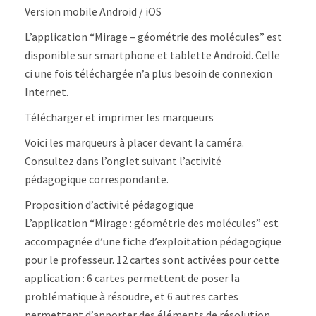
des
Version mobile Android / iOS
molécules
–
L’application “Mirage – géométrie des molécules” est
Android/iOS
disponible sur smartphone et tablette Android. Celle
ci une fois téléchargée n’a plus besoin de connexion
Internet.
Télécharger et imprimer les marqueurs
Voici les marqueurs à placer devant la caméra.
Consultez dans l’onglet suivant l’activité
pédagogique correspondante.
Proposition d’activité pédagogique
L’application “Mirage : géométrie des molécules” est
accompagnée d’une fiche d’exploitation pédagogique
pour le professeur. 12 cartes sont activées pour cette
application : 6 cartes permettent de poser la
problématique à résoudre, et 6 autres cartes
permettent d’apporter des éléments de résolution.