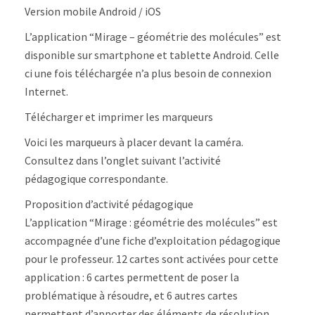
des
Version mobile Android / iOS
molécules
–
L’application “Mirage – géométrie des molécules” est
Android/iOS
disponible sur smartphone et tablette Android. Celle
ci une fois téléchargée n’a plus besoin de connexion
Internet.
Télécharger et imprimer les marqueurs
Voici les marqueurs à placer devant la caméra.
Consultez dans l’onglet suivant l’activité
pédagogique correspondante.
Proposition d’activité pédagogique
L’application “Mirage : géométrie des molécules” est
accompagnée d’une fiche d’exploitation pédagogique
pour le professeur. 12 cartes sont activées pour cette
application : 6 cartes permettent de poser la
problématique à résoudre, et 6 autres cartes
permettent d’apporter des éléments de résolution.