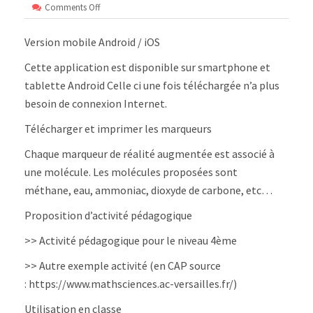
on
Comments Off
Les
molécules
Version mobile Android / iOS
augmentées
(collège)-
Cette application est disponible sur smartphone et
Android/iOS
tablette Android Celle ci une fois téléchargée n’a plus
besoin de connexion Internet.
Télécharger et imprimer les marqueurs
Chaque marqueur de réalité augmentée est associé à
une molécule. Les molécules proposées sont
méthane, eau, ammoniac, dioxyde de carbone, etc…
Proposition d’activité pédagogique
>> Activité pédagogique pour le niveau 4ème
>> Autre exemple activité (en CAP source
: https://www.mathsciences.ac-versailles.fr/)
Utilisation en classe