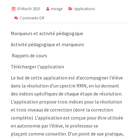
03 March 2015
mirage
Applications
on
Comments Off
Application
Spectre
Marqueurs et activité pédagogique
RMN
en
Activité pédagogique et marqueurs
réalité
augmentée
Rappels de cours
Android/iOS
Télécharger l’application
Le but de cette application est d’accompagner l’élève
dans la résolution d’un spectre RMN, en lui donnant
des indices spécifiques de chaque étape de résolution.
L’application propose trois indices pour la résolution
et trois niveaux de correction (dont la correction
complète). L’application est conçue pour être utilisée
en autonomie par l’élève, le professeur se
plaçant comme conseiller. D’un point de vue pratique,