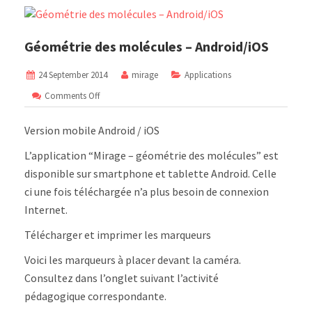
Géométrie des molécules – Android/iOS
24 September 2014
mirage
Applications
on
Comments Off
Géométrie
des
Version mobile Android / iOS
molécules
–
L’application “Mirage – géométrie des molécules” est
Android/iOS
disponible sur smartphone et tablette Android. Celle
ci une fois téléchargée n’a plus besoin de connexion
Internet.
Télécharger et imprimer les marqueurs
Voici les marqueurs à placer devant la caméra.
Consultez dans l’onglet suivant l’activité
pédagogique correspondante.